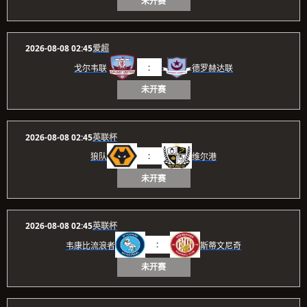
未开赛
2026-08-08 02:45
爱超
:
戈尔韦联
德罗赫达联
未开赛
2026-08-08 02:45
英联杯
:
狼队
维尔港
未开赛
2026-08-08 02:45
英联杯
:
韦康比流浪者
斯蒂文尼奇
未开赛