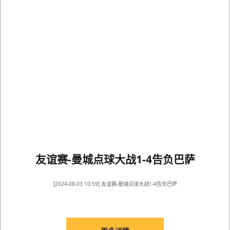
友谊赛-曼城点球大战1-4告负巴萨
[2024-08-03 10:59] 友谊赛-曼城点球大战1-4告负巴萨