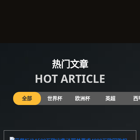
热门文章
HOT ARTICLE
全部
世界杯
欧洲杯
英超
西