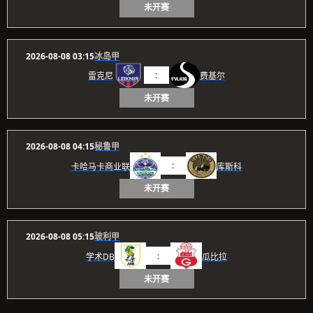
未开赛
2026-08-08 03:15
冰岛甲
:
雷克尼
费基尔
未开赛
2026-08-08 04:15
秘鲁甲
:
卡哈马卡商业联
库斯科
未开赛
2026-08-08 05:15
玻利甲
:
学术DB
瓜比拉
未开赛