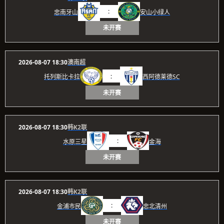
:
忠南牙山
安山小绿人
未开赛
2026-08-07 18:30
澳南超
:
托列斯比卡拉
西阿德莱德SC
未开赛
2026-08-07 18:30
韩K2联
:
水原三星
金海
未开赛
2026-08-07 18:30
韩K2联
:
金浦市民
忠北清州
未开赛