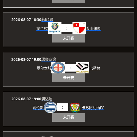
2026-08-07 18:30
韩K2联
:
龙仁FC
釜山偶像
未开赛
2026-08-07 19:00
球会友谊
:
墨尔本城
巴勒莫
未开赛
2026-08-07 19:00
澳达超
:
海伦斯
卡苏阿利纳FC
未开赛