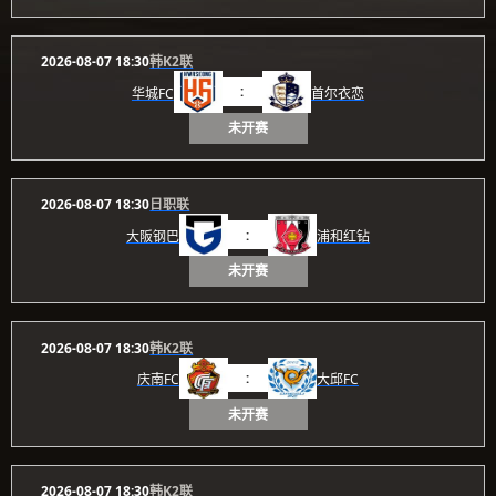
2026-08-07 18:30
韩K2联
:
华城FC
首尔衣恋
未开赛
2026-08-07 18:30
日职联
:
大阪钢巴
浦和红钻
未开赛
2026-08-07 18:30
韩K2联
:
庆南FC
大邱FC
未开赛
2026-08-07 18:30
韩K2联