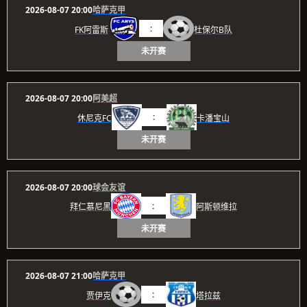
2026-08-07 20:00
哈萨克甲
:
FK阿雷斯
杜保尔B队
未开赛
2026-08-07 20:00
阿美超
:
休尼克FC
卡潘宝山
未开赛
2026-08-07 20:00
球会友谊
:
拜仁慕尼黑
阿斯顿维拉
未开赛
2026-08-07 21:00
哈萨克甲
:
贾伊克
塔拉兹