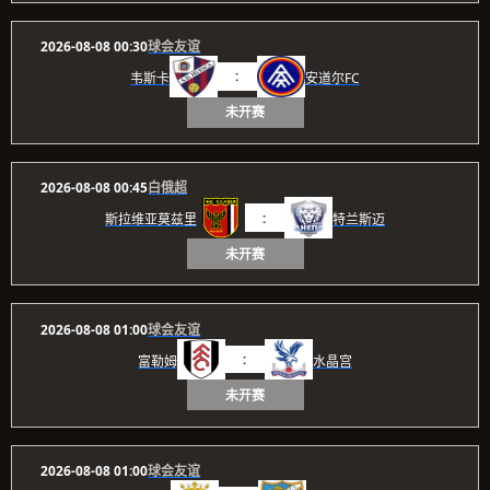
2026-08-08 00:30
球会友谊
:
韦斯卡
安道尔FC
未开赛
2026-08-08 00:45
白俄超
:
斯拉维亚莫兹里
特兰斯迈
未开赛
2026-08-08 01:00
球会友谊
:
富勒姆
水晶宫
未开赛
2026-08-08 01:00
球会友谊