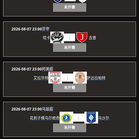
未开赛
2026-08-07 23:00
芬甲
:
哈卡
吉普
未开赛
2026-08-07 23:00
阿美超
:
艾拉华特
萨达拉帕特
未开赛
2026-08-07 23:00
乌兹超
:
花刺子模乌尔根奇
马沙尔
未开赛