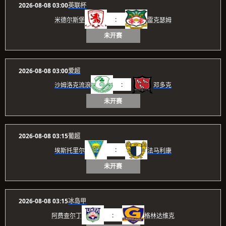
2026-08-08 03:00
英联杯
:
米德尔斯堡
雷克瑟姆
未开赛
2026-08-08 03:00
爱超
:
沙姆洛克流浪
邓多克
未开赛
2026-08-08 03:15
葡超
:
埃斯托里尔
法马利康
未开赛
2026-08-08 03:15
冰岛甲
:
阿费查尔丁
格林达维克