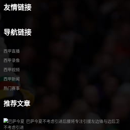
友情链接
导航链接
西甲直播
西甲录像
西甲视频
西甲新闻
热门赛事
推荐文章
巴萨今夏不考虑引进后腰将专注引援左边锋与边后卫