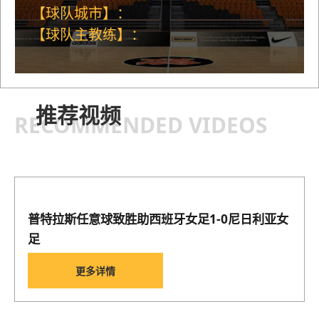
【球队城市】：
【球队主教练】：
推荐视频
RECOMMENDED VIDEOS
普特拉斯任意球致胜助西班牙女足1-0尼日利亚女
足
更多详情