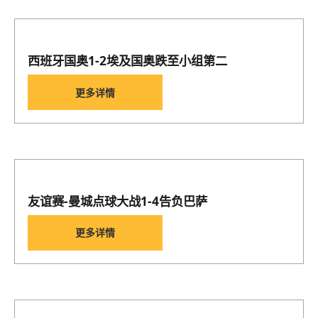
西班牙国奥1-2埃及国奥跌至小组第二
更多详情
友谊赛-曼城点球大战1-4告负巴萨
更多详情