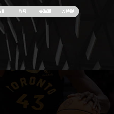
超
欧冠
美职联
沙特联