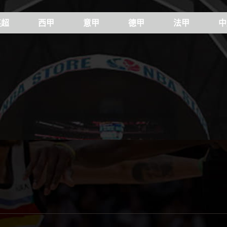
英超
西甲
意甲
德甲
法甲
中