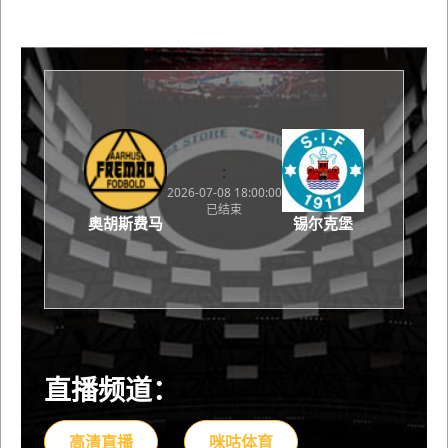
:
2026-07-08 18:00:00
已结束
奥胡斯费马
锡尔克堡
直播频道：
高清直播
咪咕体育