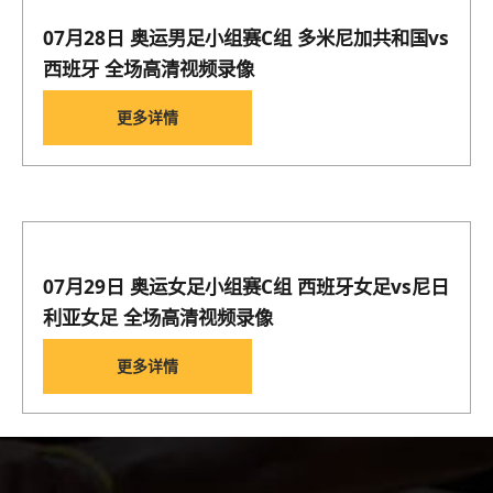
07月28日 奥运男足小组赛C组 多米尼加共和国vs
西班牙 全场高清视频录像
更多详情
07月29日 奥运女足小组赛C组 西班牙女足vs尼日
利亚女足 全场高清视频录像
更多详情