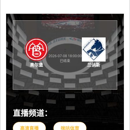
:
2026-07-08 18:00:00
已结束
奥尔堡
兰讷斯
直播频道：
高清直播
咪咕体育