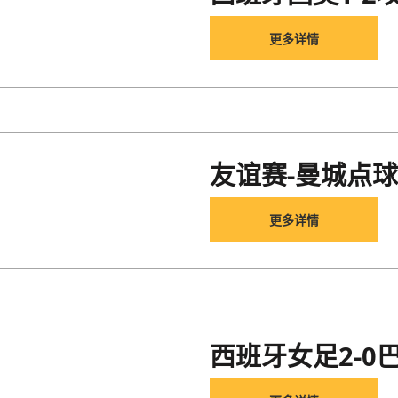
更多详情
友谊赛-曼城点球
更多详情
西班牙女足2-0