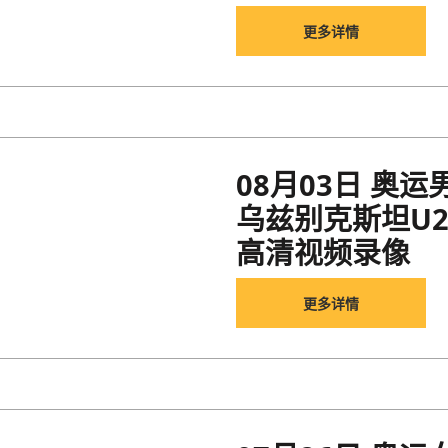
更多详情
08月03日 奥
乌兹别克斯坦U23
高清视频录像
更多详情