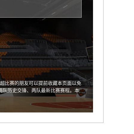
看澳威北超比赛的朋友可以提前收藏本页面以免
及两队历史交锋、两队最新比赛赛程。本