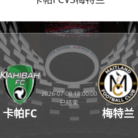
:
2026-07-08 18:00:00
已结束
卡帕FC
梅特兰