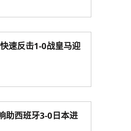
快速反击1-0战皇马迎
响助西班牙3-0日本进