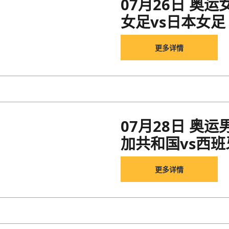
07月26日 奥
女足vs日本女足
更多详情
07月28日 奥
加共和国vs西班
更多详情