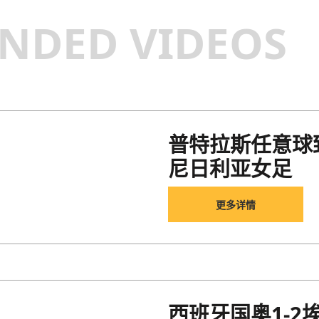
NDED VIDEOS
普特拉斯任意球
尼日利亚女足
更多详情
西班牙国奥1-