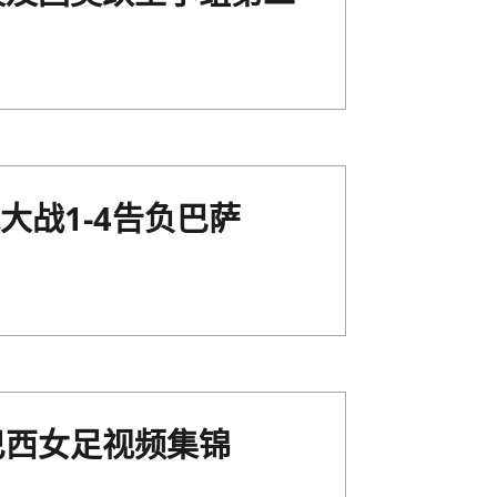
大战1-4告负巴萨
巴西女足视频集锦