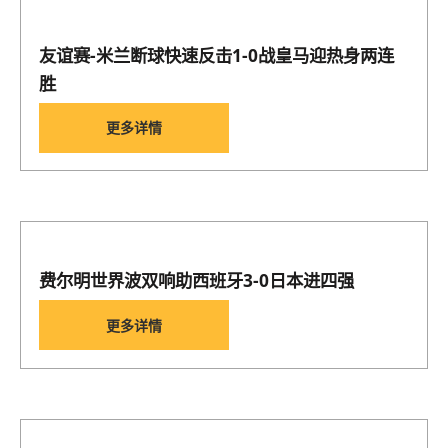
友谊赛-米兰断球快速反击1-0战皇马迎热身两连
胜
更多详情
费尔明世界波双响助西班牙3-0日本进四强
更多详情