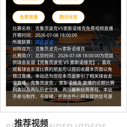
免费直播
腾讯体育
比赛名称：克鲁茨波克VS索斯诺维克免费视频直播
开赛时间：2026-07-08 18:00:00
所属联赛：
球会友谊
对阵双方：克鲁茨波克vs索斯诺维克
比赛简介：北京时间：2026-07-08 18:00:00为您提
供球会友谊【克鲁茨波克 VS 索斯诺维克】，喜欢
观看球会友谊比赛的朋友可以提前收藏本页面以免
错过直播。本站还为您在本页面索引了相关球会友
谊直播、克鲁茨波克 、索斯诺维克 直播的近期比赛
列表以及两队历史交锋、两队最新比赛赛程。本站
不参与制作、不存储，资源由热心网友提供信号源
推荐视频
RECOMMENDED VIDEOS