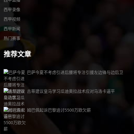
西甲录像
西甲视频
西甲新闻
热门赛事
推荐文章
巴萨今夏不考虑引进后腰将专注引援左边锋与边后卫
古蒂建议皇马学习瓜迪奥拉战术应对马洛卡逼平
姆巴佩起诉巴黎追讨5500万欧欠薪