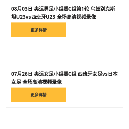
08月03日 奥运男足小组赛C组第1轮 乌兹别克斯
坦U23vs西班牙U23 全场高清视频录像
更多详情
07月26日 奥运女足小组赛C组 西班牙女足vs日本
女足 全场高清视频录像
更多详情