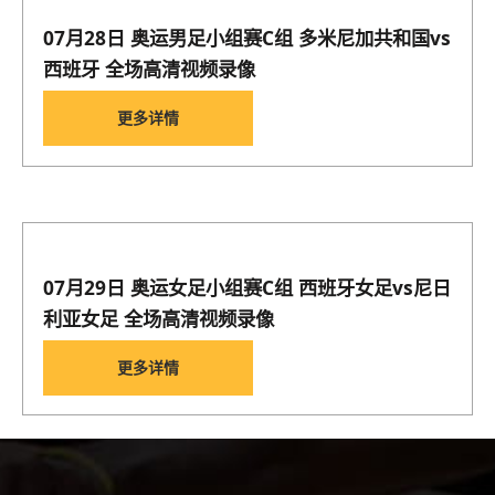
07月28日 奥运男足小组赛C组 多米尼加共和国vs
西班牙 全场高清视频录像
更多详情
07月29日 奥运女足小组赛C组 西班牙女足vs尼日
利亚女足 全场高清视频录像
更多详情