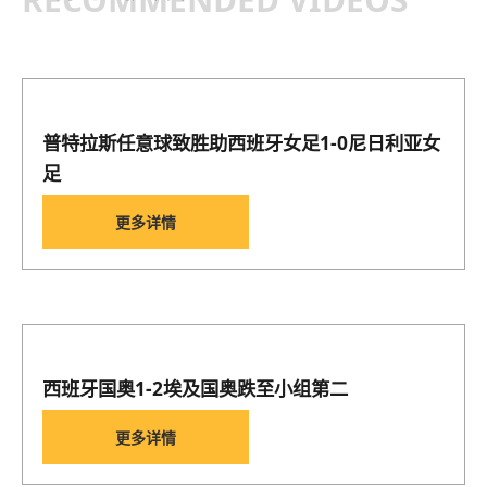
普特拉斯任意球致胜助西班牙女足1-0尼日利亚女
足
更多详情
西班牙国奥1-2埃及国奥跌至小组第二
更多详情