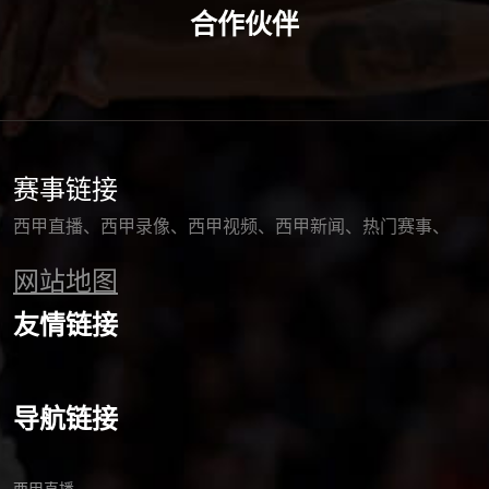
合作伙伴
赛事链接
西甲直播
西甲录像
西甲视频
西甲新闻
热门赛事
网站地图
友情链接
导航链接
西甲直播