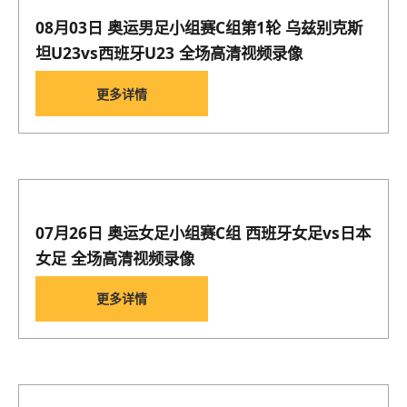
08月03日 奥运男足小组赛C组第1轮 乌兹别克斯
坦U23vs西班牙U23 全场高清视频录像
更多详情
07月26日 奥运女足小组赛C组 西班牙女足vs日本
女足 全场高清视频录像
更多详情