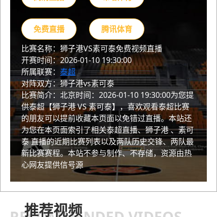
免费直播
腾讯体育
比赛名称：狮子港VS素可泰免费视频直播
开赛时间：2026-01-10 19:30:00
所属联赛：
泰超
对阵双方：狮子港vs素可泰
比赛简介：北京时间：2026-01-10 19:30:00为您提
供泰超【狮子港 VS 素可泰】，喜欢观看泰超比赛
的朋友可以提前收藏本页面以免错过直播。本站还
为您在本页面索引了相关泰超直播、狮子港 、素可
泰 直播的近期比赛列表以及两队历史交锋、两队最
新比赛赛程。本站不参与制作、不存储，资源由热
心网友提供信号源
推荐视频
RECOMMENDED VIDEOS