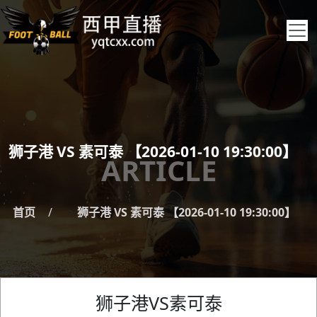
狮子港 VS 素可泰 【2026-01-10 19:30:00】
ARTICLE
首页
>
狮子港 VS 素可泰 【2026-01-10 19:30:00】
狮子港VS素可泰