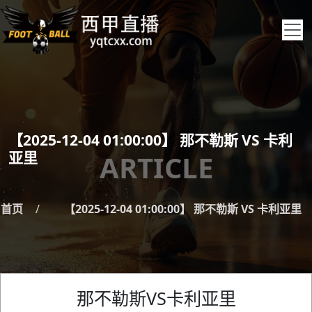
【2025-12-04 01:00:00】 那不勒斯 VS 卡利
亚里
ARTICLE
首页
>
【2025-12-04 01:00:00】 那不勒斯 VS 卡利亚里
那不勒斯VS卡利亚里