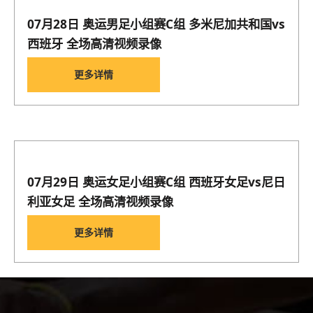
07月28日 奥运男足小组赛C组 多米尼加共和国vs
西班牙 全场高清视频录像
更多详情
07月29日 奥运女足小组赛C组 西班牙女足vs尼日
利亚女足 全场高清视频录像
更多详情