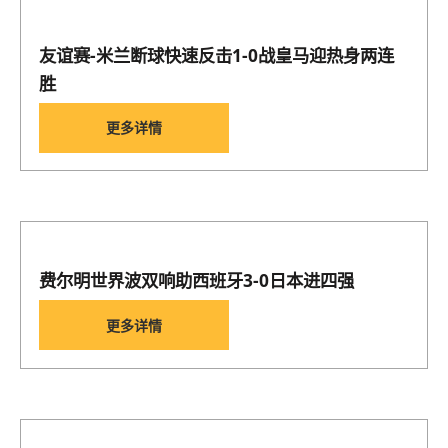
友谊赛-米兰断球快速反击1-0战皇马迎热身两连
胜
更多详情
费尔明世界波双响助西班牙3-0日本进四强
更多详情