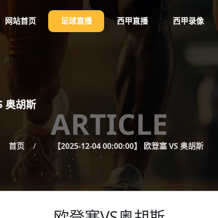
网站首页
足球直播
西甲直播
西甲录像
VS 奥胡斯
ARTICLE
首页
>
【2025-12-04 00:00:00】 欧登塞 VS 奥胡斯
欧登塞VS奥胡斯