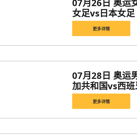
07月26日 奥
女足vs日本女足
更多详情
07月28日 奥
加共和国vs西班
更多详情