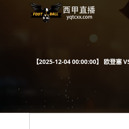
【2025-12-04 00:00:00】 欧登塞 