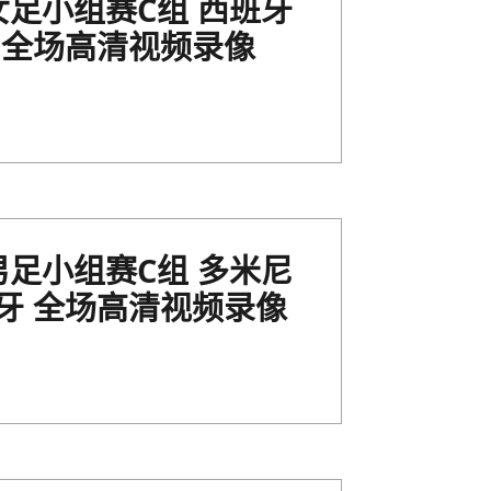
运女足小组赛C组 西班牙
 全场高清视频录像
运男足小组赛C组 多米尼
牙 全场高清视频录像