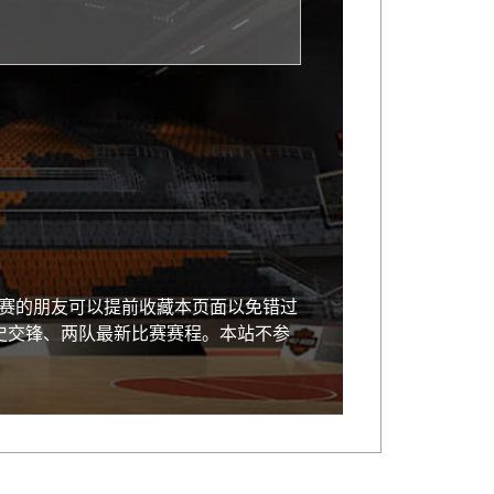
丹麦杯比赛的朋友可以提前收藏本页面以免错过
史交锋、两队最新比赛赛程。本站不参