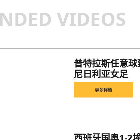
NDED VIDEOS
普特拉斯任意球
尼日利亚女足
更多详情
西班牙国奥1-