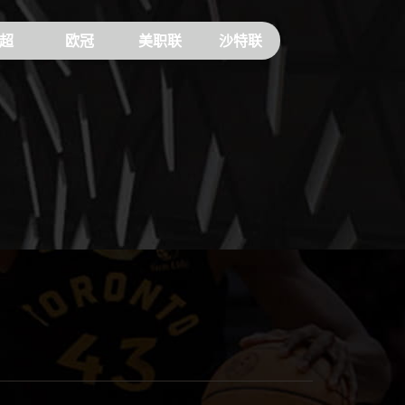
超
欧冠
美职联
沙特联