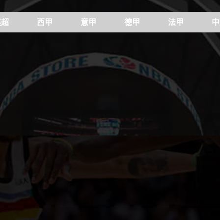
英超
西甲
意甲
德甲
法甲
中