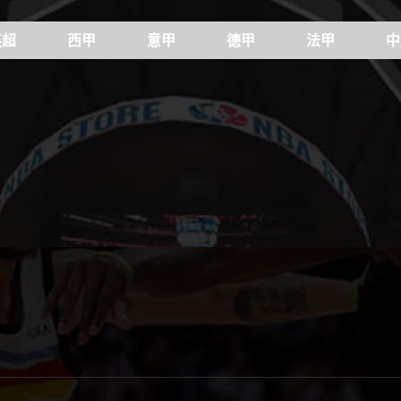
英超
西甲
意甲
德甲
法甲
中