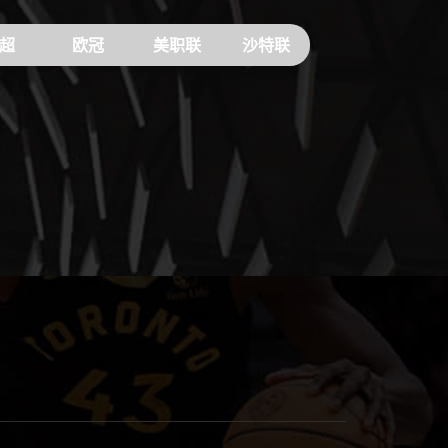
超
欧冠
美职联
沙特联