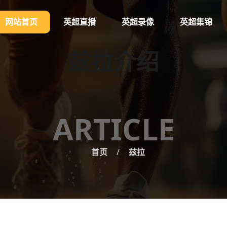
网站首页
英超直播
英超录像
英超集锦
兹拉介绍
ARTICLE
首页
兹拉