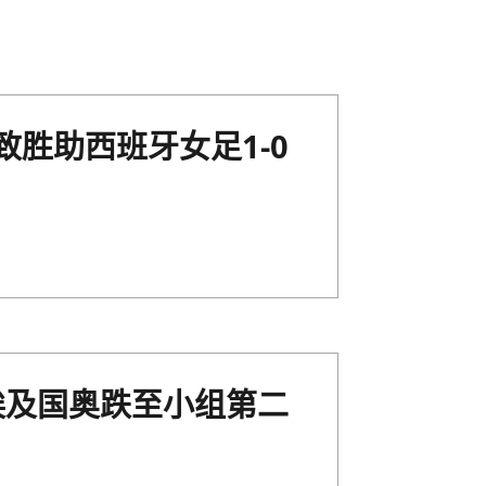
致胜助西班牙女足1-0
2埃及国奥跌至小组第二