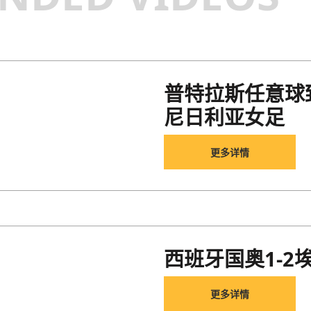
普特拉斯任意球
尼日利亚女足
更多详情
西班牙国奥1-
更多详情