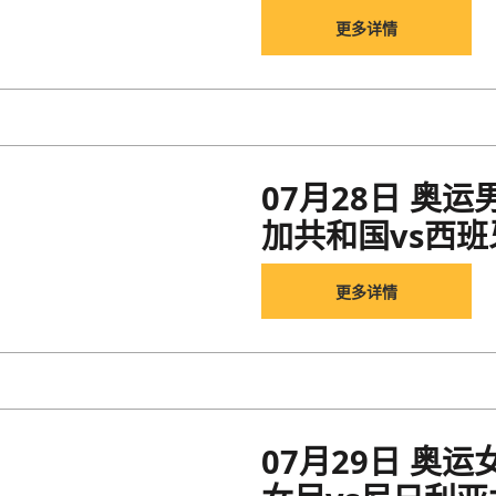
更多详情
07月28日 奥
加共和国vs西班
更多详情
07月29日 奥