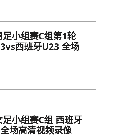
运男足小组赛C组第1轮
vs西班牙U23 全场
运女足小组赛C组 西班牙
 全场高清视频录像