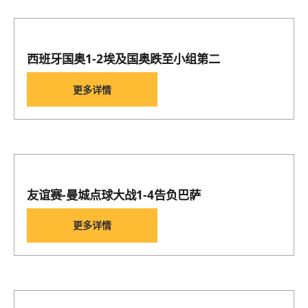
西班牙国奥1-2埃及国奥跌至小组第二
更多详情
友谊赛-曼城点球大战1-4告负巴萨
更多详情