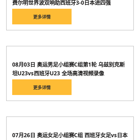
费尔明世界波双响助西班牙3-0日本进四强
更多详情
08月03日 奥运男足小组赛C组第1轮 乌兹别克斯
坦U23vs西班牙U23 全场高清视频录像
更多详情
07月26日 奥运女足小组赛C组 西班牙女足vs日本