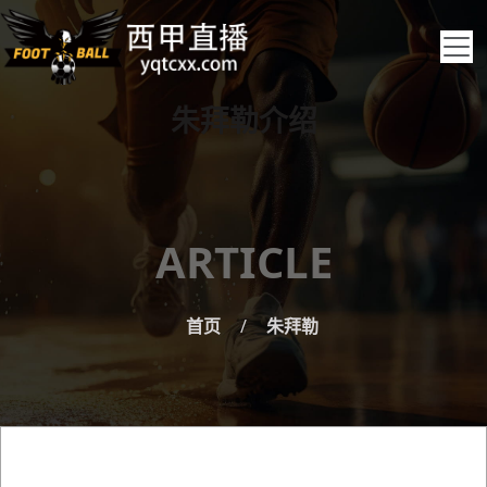
朱拜勒介绍
ARTICLE
首页
朱拜勒