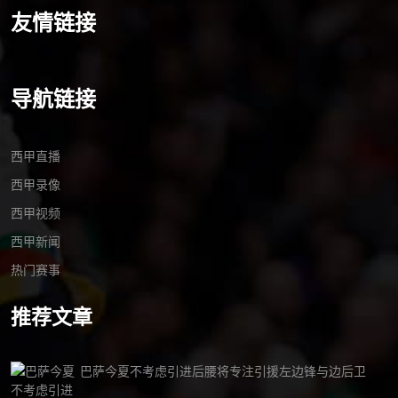
友情链接
导航链接
西甲直播
西甲录像
西甲视频
西甲新闻
热门赛事
推荐文章
巴萨今夏不考虑引进后腰将专注引援左边锋与边后卫