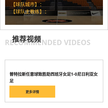
【球队城市】：
【球队主教练】：
推荐视频
RECOMMENDED VIDEOS
普特拉斯任意球致胜助西班牙女足1-0尼日利亚女
足
更多详情