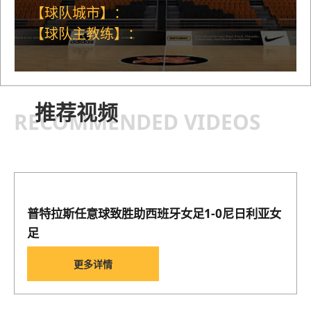
【球队城市】：
【球队主教练】：
推荐视频
RECOMMENDED VIDEOS
普特拉斯任意球致胜助西班牙女足1-0尼日利亚女
足
更多详情