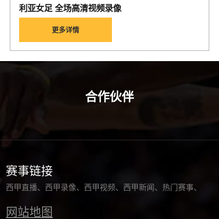
利亚女足 全场高清视频录像
更多详情
合作伙伴
赛事链接
西甲直播
西甲录像
西甲视频
西甲新闻
热门赛事
网站地图