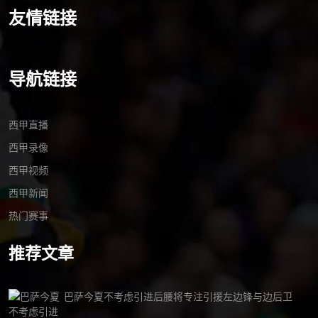
友情链接
导航链接
西甲直播
西甲录像
西甲视频
西甲新闻
热门赛事
推荐文章
巴萨今夏不考虑引进后腰将专注引援左边锋与边后卫