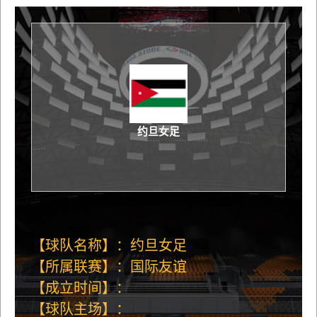
约旦女足
【球队名称】：约旦女足
【所属联赛】：国际友谊
【成立时间】：
【球队主场】：