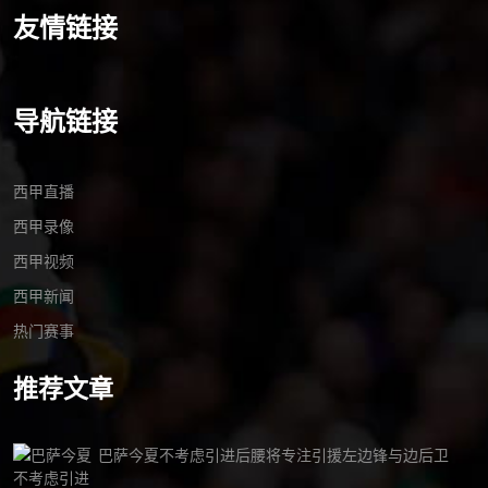
友情链接
导航链接
西甲直播
西甲录像
西甲视频
西甲新闻
热门赛事
推荐文章
巴萨今夏不考虑引进后腰将专注引援左边锋与边后卫