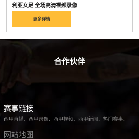
利亚女足 全场高清视频录像
更多详情
合作伙伴
赛事链接
西甲直播
西甲录像
西甲视频
西甲新闻
热门赛事
网站地图