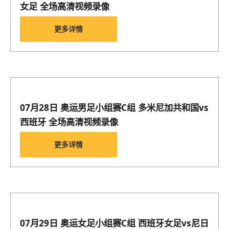
女足 全场高清视频录像
更多详情
07月28日 奥运男足小组赛C组 多米尼加共和国vs
西班牙 全场高清视频录像
更多详情
07月29日 奥运女足小组赛C组 西班牙女足vs尼日