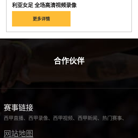
利亚女足 全场高清视频录像
更多详情
合作伙伴
赛事链接
西甲直播
西甲录像
西甲视频
西甲新闻
热门赛事
网站地图