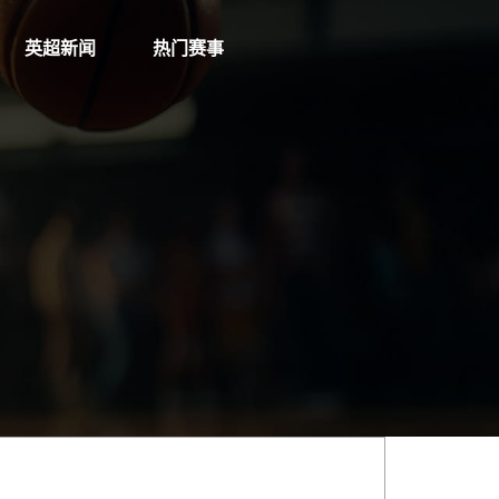
英超新闻
热门赛事