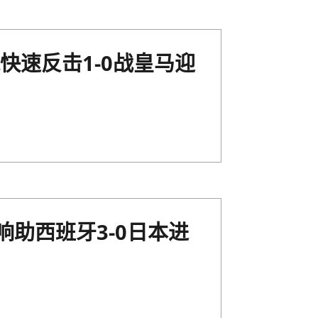
快速反击1-0战皇马迎
响助西班牙3-0日本进