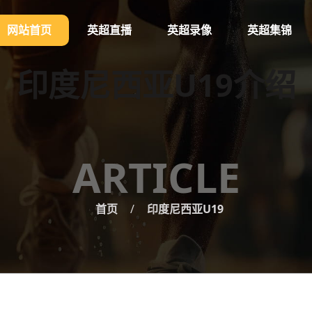
网站首页
英超直播
英超录像
英超集锦
印度尼西亚U19介绍
ARTICLE
首页
印度尼西亚U19