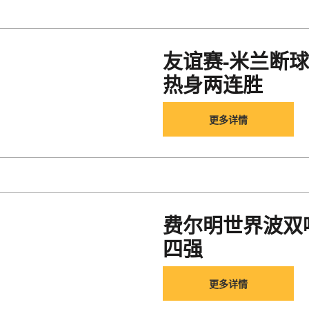
友谊赛-米兰断球
热身两连胜
更多详情
费尔明世界波双
四强
更多详情