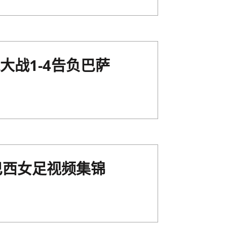
大战1-4告负巴萨
巴西女足视频集锦