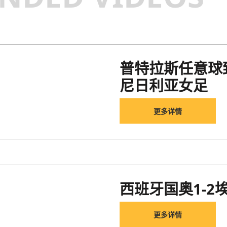
普特拉斯任意球
尼日利亚女足
更多详情
西班牙国奥1-
更多详情