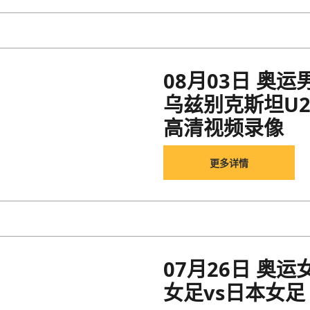
08月03日 奥
乌兹别克斯坦U23
高清视频录像
更多详情
07月26日 奥
女足vs日本女足