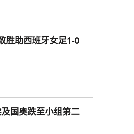
致胜助西班牙女足1-0
2埃及国奥跌至小组第二