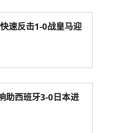
快速反击1-0战皇马迎
响助西班牙3-0日本进