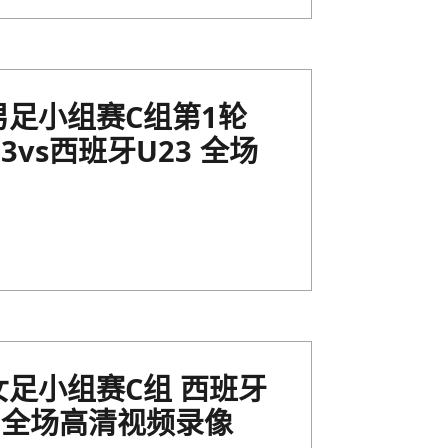
运男足小组赛C组第1轮
vs西班牙U23 全场
运女足小组赛C组 西班牙
 全场高清视频录像