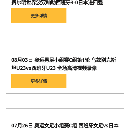
费尔明世界波双响助西班牙3-0日本进四强
更多详情
08月03日 奥运男足小组赛C组第1轮 乌兹别克斯
坦U23vs西班牙U23 全场高清视频录像
更多详情
07月26日 奥运女足小组赛C组 西班牙女足vs日本