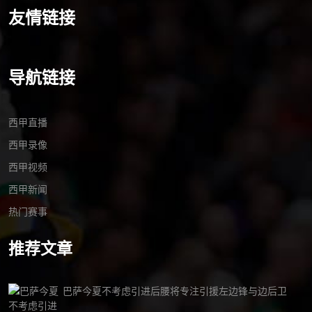
友情链接
导航链接
西甲直播
西甲录像
西甲视频
西甲新闻
热门赛事
推荐文章
巴萨今夏不考虑引进后腰将专注引援左边锋与边后卫