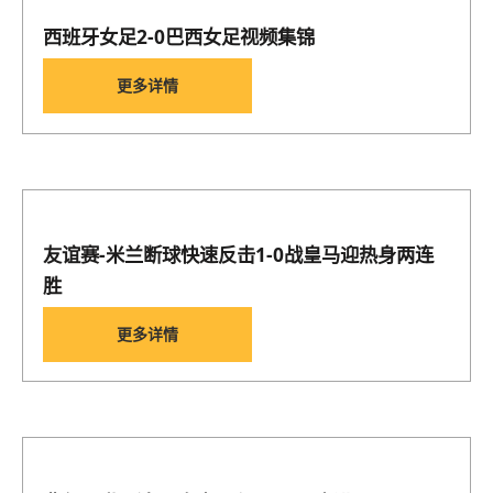
西班牙女足2-0巴西女足视频集锦
更多详情
友谊赛-米兰断球快速反击1-0战皇马迎热身两连
胜
更多详情