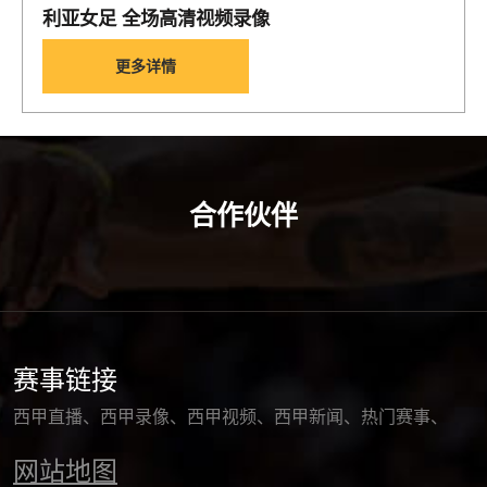
利亚女足 全场高清视频录像
更多详情
合作伙伴
赛事链接
西甲直播
西甲录像
西甲视频
西甲新闻
热门赛事
网站地图