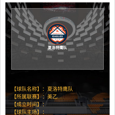
夏洛特鹰队
【球队名称】：夏洛特鹰队
【所属联赛】：美乙
【成立时间】：
【球队主场】：