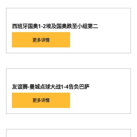
西班牙国奥1-2埃及国奥跌至小组第二
更多详情
友谊赛-曼城点球大战1-4告负巴萨
更多详情