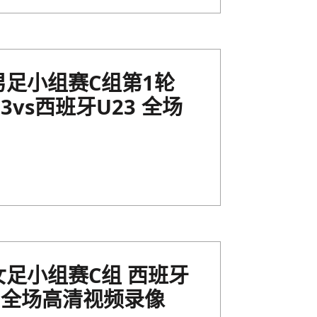
运男足小组赛C组第1轮
vs西班牙U23 全场
运女足小组赛C组 西班牙
 全场高清视频录像