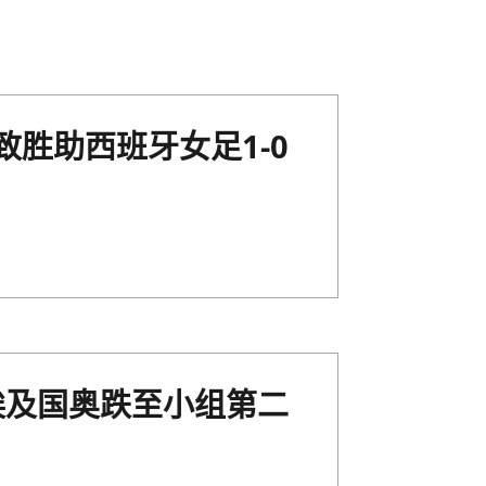
致胜助西班牙女足1-0
2埃及国奥跌至小组第二