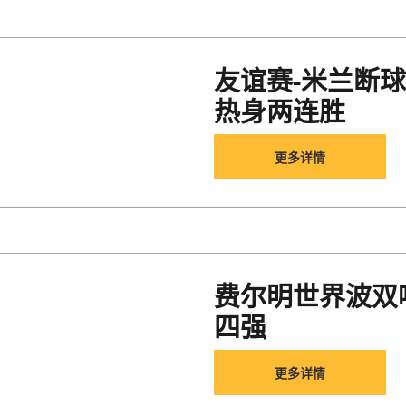
友谊赛-米兰断球
热身两连胜
更多详情
费尔明世界波双
四强
更多详情