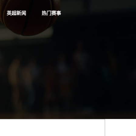
英超新闻
热门赛事
绍