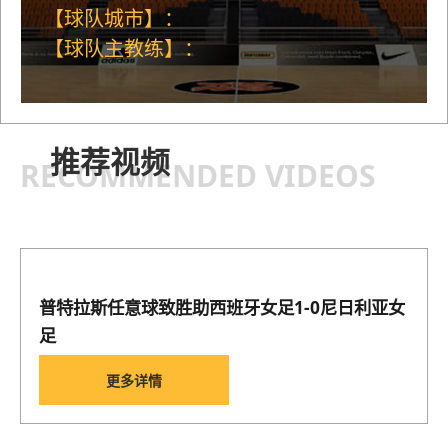
【球队城市】：
【球队主教练】：
推荐视频
RECOMMENDED VIDEOS
普特拉斯任意球致胜助西班牙女足1-0尼日利亚女
足
更多详情