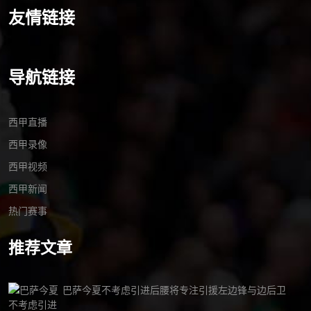
友情链接
导航链接
西甲直播
西甲录像
西甲视频
西甲新闻
热门赛事
推荐文章
巴萨今夏不考虑引进后腰将专注引援左边锋与边后卫