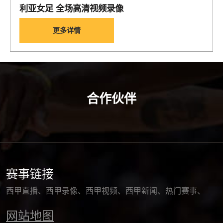
利亚女足 全场高清视频录像
更多详情
合作伙伴
赛事链接
西甲直播
西甲录像
西甲视频
西甲新闻
热门赛事
网站地图