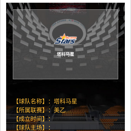
塔科马星
【球队名称】：塔科马星
【所属联赛】：美乙
【成立时间】：
【球队主场】：