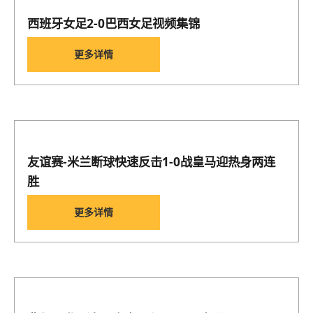
西班牙女足2-0巴西女足视频集锦
更多详情
友谊赛-米兰断球快速反击1-0战皇马迎热身两连
胜
更多详情