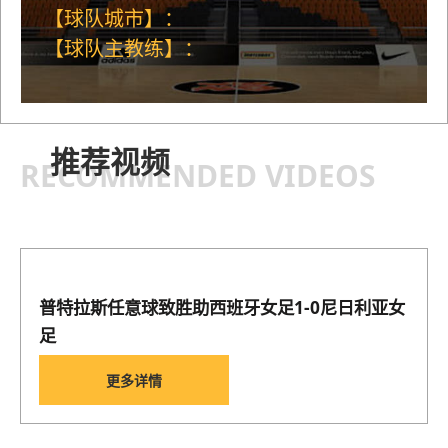
【球队城市】：
【球队主教练】：
推荐视频
RECOMMENDED VIDEOS
普特拉斯任意球致胜助西班牙女足1-0尼日利亚女
足
更多详情