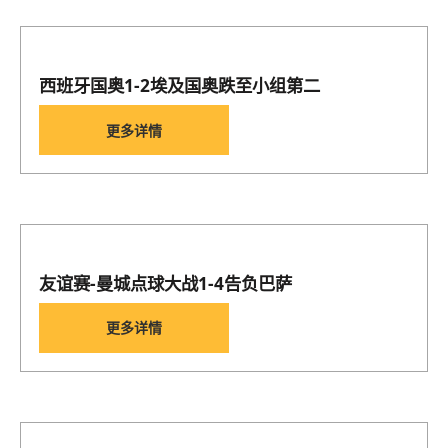
西班牙国奥1-2埃及国奥跌至小组第二
更多详情
友谊赛-曼城点球大战1-4告负巴萨
更多详情