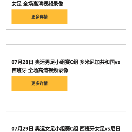
女足 全场高清视频录像
更多详情
07月28日 奥运男足小组赛C组 多米尼加共和国vs
西班牙 全场高清视频录像
更多详情
07月29日 奥运女足小组赛C组 西班牙女足vs尼日