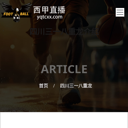
四川三一八重龙介绍
ARTICLE
首页
四川三一八重龙