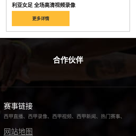
利亚女足 全场高清视频录像
更多详情
合作伙伴
赛事链接
西甲直播
西甲录像
西甲视频
西甲新闻
热门赛事
网站地图