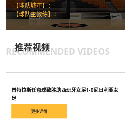
【球队城市】：
【球队主教练】：
推荐视频
RECOMMENDED VIDEOS
普特拉斯任意球致胜助西班牙女足1-0尼日利亚女
足
更多详情