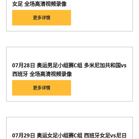
女足 全场高清视频录像
更多详情
07月28日 奥运男足小组赛C组 多米尼加共和国vs
西班牙 全场高清视频录像
更多详情
07月29日 奥运女足小组赛C组 西班牙女足vs尼日