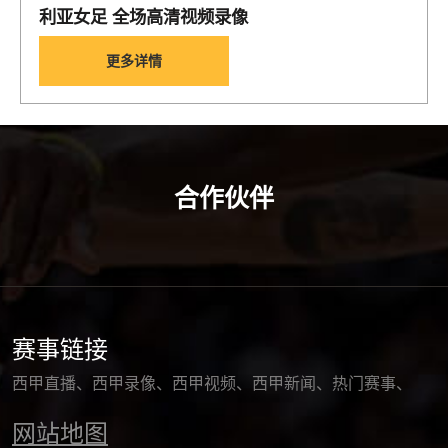
利亚女足 全场高清视频录像
更多详情
合作伙伴
赛事链接
西甲直播
西甲录像
西甲视频
西甲新闻
热门赛事
网站地图