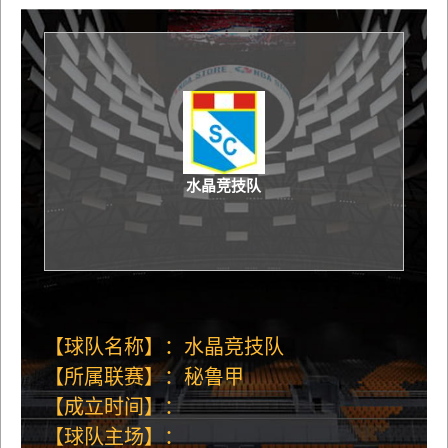
水晶竞技队
【球队名称】：水晶竞技队
【所属联赛】：秘鲁甲
【成立时间】：
【球队主场】：