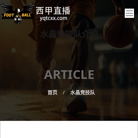
水晶竞技队介绍
ARTICLE
首页
水晶竞技队