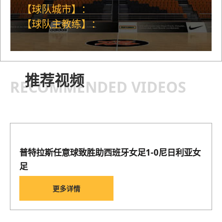
【球队城市】：
【球队主教练】：
推荐视频
RECOMMENDED VIDEOS
普特拉斯任意球致胜助西班牙女足1-0尼日利亚女
足
更多详情