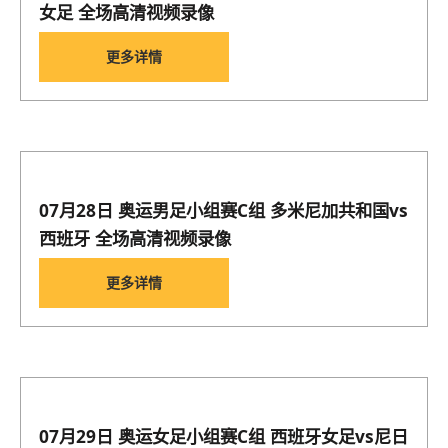
女足 全场高清视频录像
更多详情
07月28日 奥运男足小组赛C组 多米尼加共和国vs
西班牙 全场高清视频录像
更多详情
07月29日 奥运女足小组赛C组 西班牙女足vs尼日