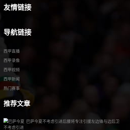
友情链接
导航链接
西甲直播
西甲录像
西甲视频
西甲新闻
热门赛事
推荐文章
巴萨今夏不考虑引进后腰将专注引援左边锋与边后卫