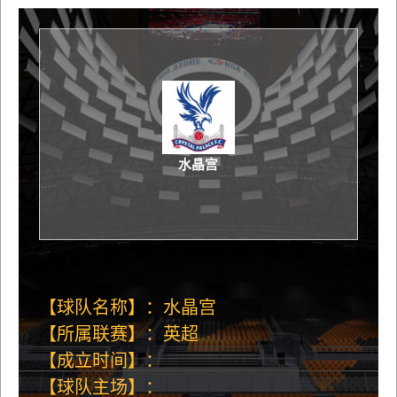
水晶宫
【球队名称】：水晶宫
【所属联赛】：英超
【成立时间】：
【球队主场】：