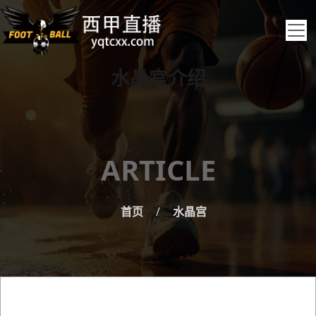
水晶宫介绍
ARTICLE
首页
水晶宫