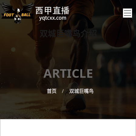
双城巨嘴鸟介绍
ARTICLE
首页
双城巨嘴鸟