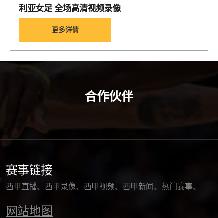
利亚女足 全场高清视频录像
更多详情
合作伙伴
赛事链接
西甲直播
西甲录像
西甲视频
西甲新闻
热门赛事
网站地图