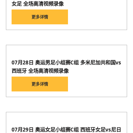
女足 全场高清视频录像
更多详情
07月28日 奥运男足小组赛C组 多米尼加共和国vs
西班牙 全场高清视频录像
更多详情
07月29日 奥运女足小组赛C组 西班牙女足vs尼日