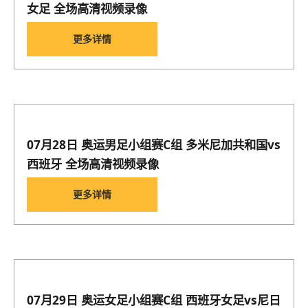
女足 全场高清视频录像
更多详情
07月28日 奥运男足小组赛C组 多米尼加共和国vs
西班牙 全场高清视频录像
更多详情
07月29日 奥运女足小组赛C组 西班牙女足vs尼日