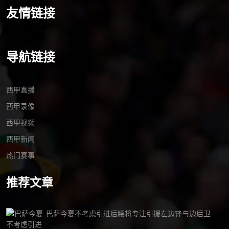
友情链接
导航链接
西甲直播
西甲录像
西甲视频
西甲新闻
热门赛事
推荐文章
巴萨今夏不考虑引进后腰将专注引援左边锋与边后卫