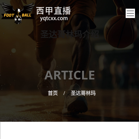
圣达哥林玛介绍
ARTICLE
首页
圣达哥林玛