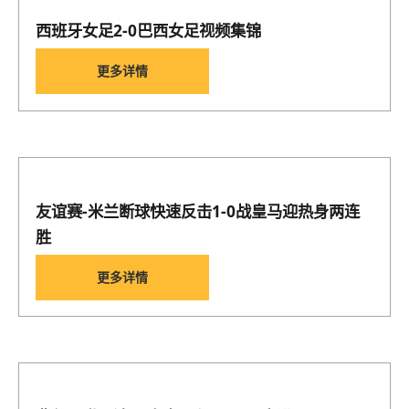
西班牙女足2-0巴西女足视频集锦
更多详情
友谊赛-米兰断球快速反击1-0战皇马迎热身两连
胜
更多详情