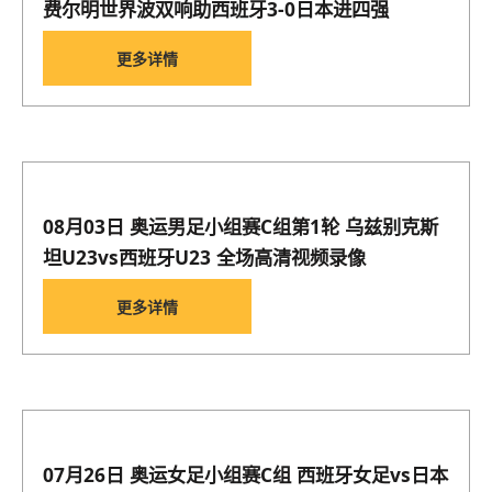
费尔明世界波双响助西班牙3-0日本进四强
更多详情
08月03日 奥运男足小组赛C组第1轮 乌兹别克斯
坦U23vs西班牙U23 全场高清视频录像
更多详情
07月26日 奥运女足小组赛C组 西班牙女足vs日本