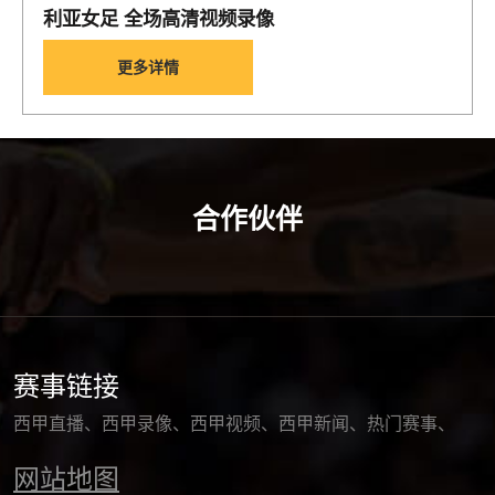
利亚女足 全场高清视频录像
更多详情
合作伙伴
赛事链接
西甲直播
西甲录像
西甲视频
西甲新闻
热门赛事
网站地图