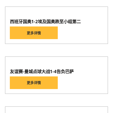
西班牙国奥1-2埃及国奥跌至小组第二
更多详情
友谊赛-曼城点球大战1-4告负巴萨
更多详情