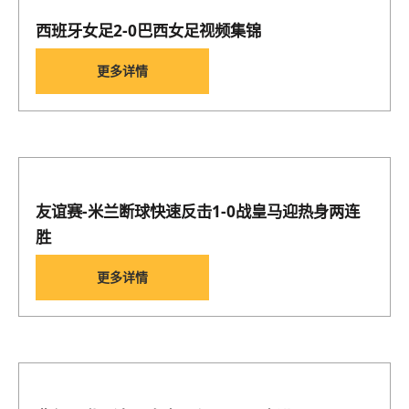
西班牙女足2-0巴西女足视频集锦
更多详情
友谊赛-米兰断球快速反击1-0战皇马迎热身两连
胜
更多详情