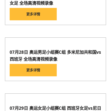
女足 全场高清视频录像
更多详情
07月28日 奥运男足小组赛C组 多米尼加共和国vs
西班牙 全场高清视频录像
更多详情
07月29日 奥运女足小组赛C组 西班牙女足vs尼日