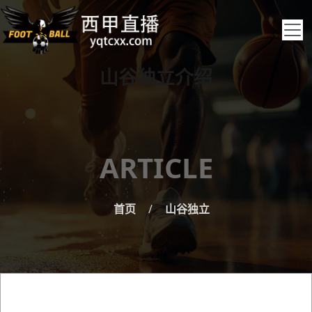
山谷独立介绍
ARTICLE
首页
山谷独立