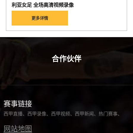
利亚女足 全场高清视频录像
更多详情
合作伙伴
赛事链接
西甲直播
西甲录像
西甲视频
西甲新闻
热门赛事
网站地图