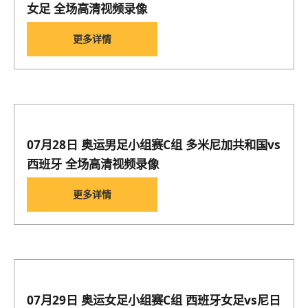
女足 全场高清视频录像
更多详情
07月28日 奥运男足小组赛C组 多米尼加共和国vs
西班牙 全场高清视频录像
更多详情
07月29日 奥运女足小组赛C组 西班牙女足vs尼日