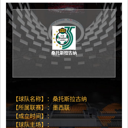
桑托斯拉古纳
【球队名称】：桑托斯拉古纳
【所属联赛】：墨西联
【成立时间】：
【球队主场】：