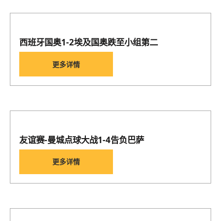
西班牙国奥1-2埃及国奥跌至小组第二
更多详情
友谊赛-曼城点球大战1-4告负巴萨
更多详情