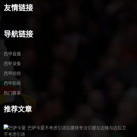
友情链接
导航链接
西甲直播
西甲录像
西甲视频
西甲新闻
热门赛事
推荐文章
巴萨今夏不考虑引进后腰将专注引援左边锋与边后卫