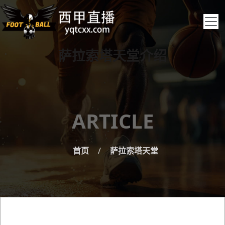
萨拉索塔天堂介绍
ARTICLE
首页
萨拉索塔天堂