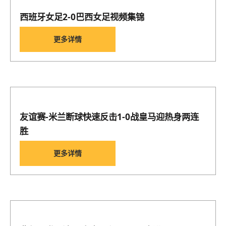
西班牙女足2-0巴西女足视频集锦
更多详情
友谊赛-米兰断球快速反击1-0战皇马迎热身两连
胜
更多详情