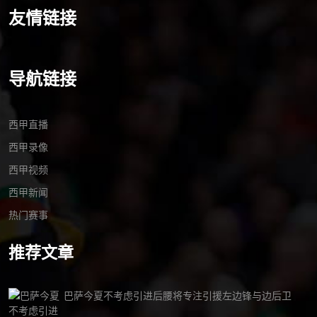
友情链接
导航链接
西甲直播
西甲录像
西甲视频
西甲新闻
热门赛事
推荐文章
巴萨今夏不考虑引进后腰将专注引援左边锋与边后卫