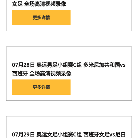
女足 全场高清视频录像
更多详情
07月28日 奥运男足小组赛C组 多米尼加共和国vs
西班牙 全场高清视频录像
更多详情
07月29日 奥运女足小组赛C组 西班牙女足vs尼日