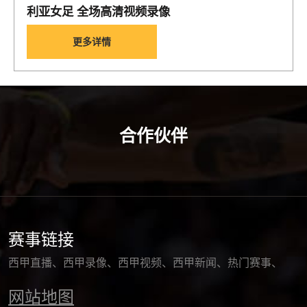
利亚女足 全场高清视频录像
更多详情
合作伙伴
赛事链接
西甲直播
西甲录像
西甲视频
西甲新闻
热门赛事
网站地图