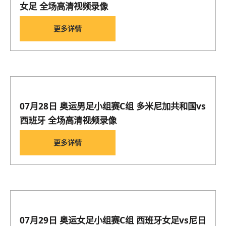
女足 全场高清视频录像
更多详情
07月28日 奥运男足小组赛C组 多米尼加共和国vs
西班牙 全场高清视频录像
更多详情
07月29日 奥运女足小组赛C组 西班牙女足vs尼日