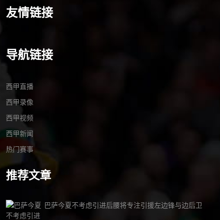
友情链接
导航链接
西甲直播
西甲录像
西甲视频
西甲新闻
热门赛事
推荐文章
巴萨今夏不考虑引进后腰将专注引援左边锋与边后卫