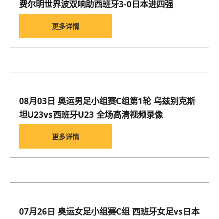
费尔明世界波双响助西班牙3-0日本进四强
更多详情
08月03日 奥运男足小组赛C组第1轮 乌兹别克斯
坦U23vs西班牙U23 全场高清视频录像
更多详情
07月26日 奥运女足小组赛C组 西班牙女足vs日本