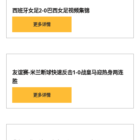
西班牙女足2-0巴西女足视频集锦
更多详情
友谊赛-米兰断球快速反击1-0战皇马迎热身两连
胜
更多详情