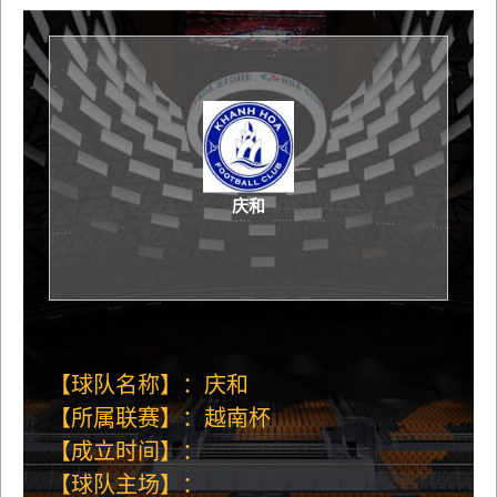
庆和
【球队名称】：庆和
【所属联赛】：越南杯
【成立时间】：
【球队主场】：