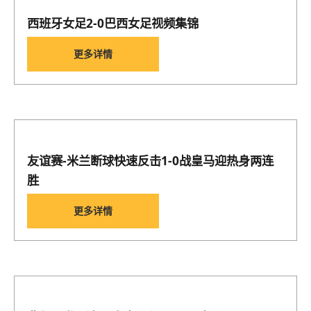
西班牙女足2-0巴西女足视频集锦
更多详情
友谊赛-米兰断球快速反击1-0战皇马迎热身两连
胜
更多详情