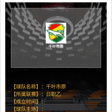
千叶市原
【球队名称】：千叶市原
【所属联赛】：日职乙
【成立时间】：
【球队主场】：