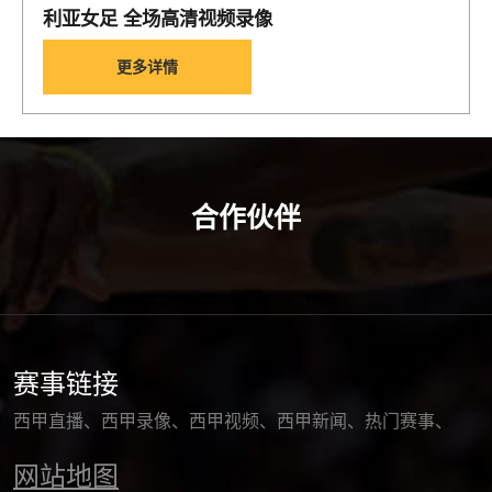
利亚女足 全场高清视频录像
更多详情
合作伙伴
赛事链接
西甲直播
西甲录像
西甲视频
西甲新闻
热门赛事
网站地图