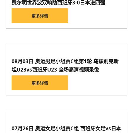
费尔明世界波双响助西班牙3-0日本进四强
更多详情
08月03日 奥运男足小组赛C组第1轮 乌兹别克斯
坦U23vs西班牙U23 全场高清视频录像
更多详情
07月26日 奥运女足小组赛C组 西班牙女足vs日本