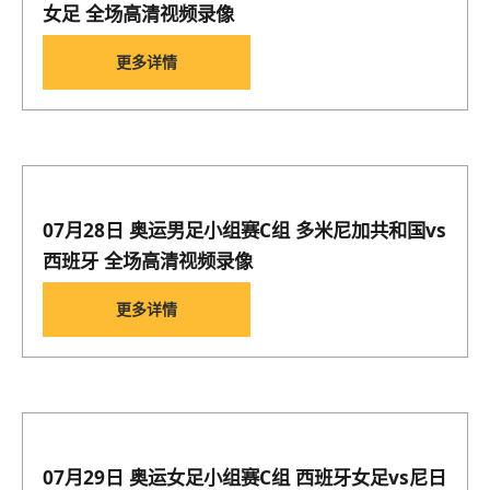
女足 全场高清视频录像
更多详情
07月28日 奥运男足小组赛C组 多米尼加共和国vs
西班牙 全场高清视频录像
更多详情
07月29日 奥运女足小组赛C组 西班牙女足vs尼日