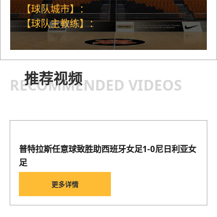
【球队城市】：
【球队主教练】：
推荐视频
RECOMMENDED VIDEOS
普特拉斯任意球致胜助西班牙女足1-0尼日利亚女
足
更多详情