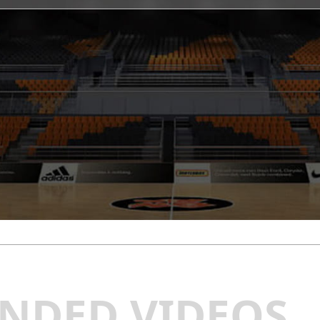
NDED VIDEOS