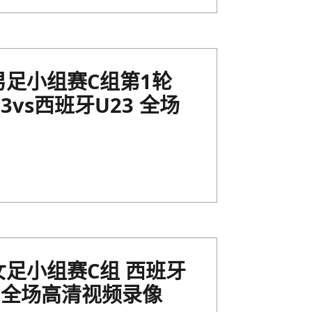
运男足小组赛C组第1轮
vs西班牙U23 全场
运女足小组赛C组 西班牙
 全场高清视频录像