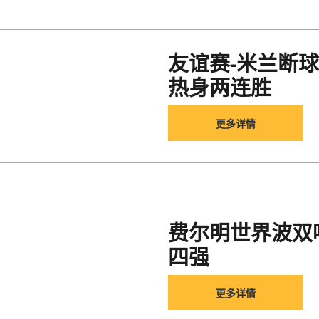
友谊赛-米兰断球
热身两连胜
更多详情
费尔明世界波双
四强
更多详情