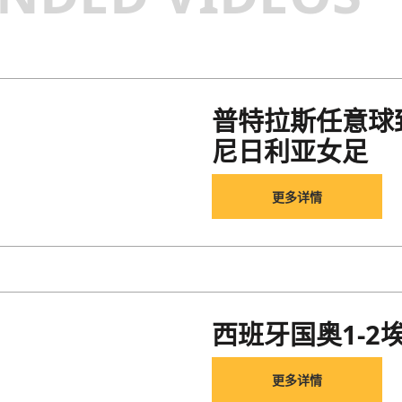
普特拉斯任意球
尼日利亚女足
更多详情
西班牙国奥1-
更多详情