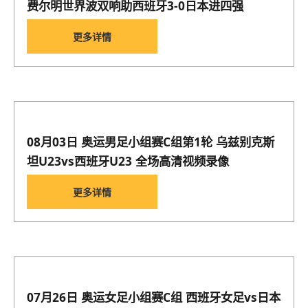
费尔明世界波双响助西班牙3-0日本进四强
更多详情
08月03日 奥运男足小组赛C组第1轮 乌兹别克斯
坦U23vs西班牙U23 全场高清视频录像
更多详情
07月26日 奥运女足小组赛C组 西班牙女足vs日本