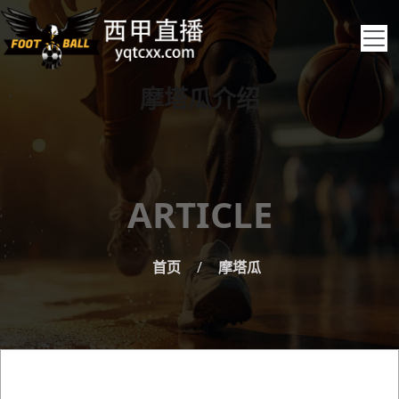
摩塔瓜介绍
ARTICLE
首页
摩塔瓜