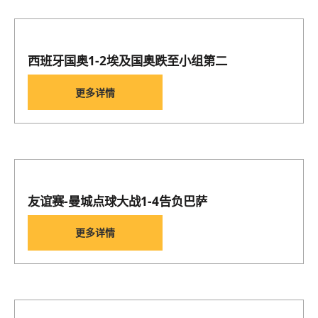
西班牙国奥1-2埃及国奥跌至小组第二
更多详情
友谊赛-曼城点球大战1-4告负巴萨
更多详情