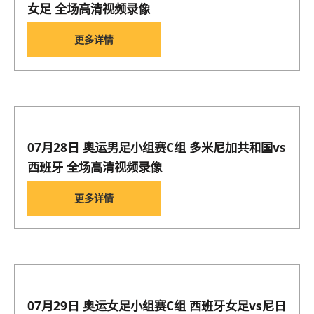
女足 全场高清视频录像
更多详情
07月28日 奥运男足小组赛C组 多米尼加共和国vs
西班牙 全场高清视频录像
更多详情
07月29日 奥运女足小组赛C组 西班牙女足vs尼日