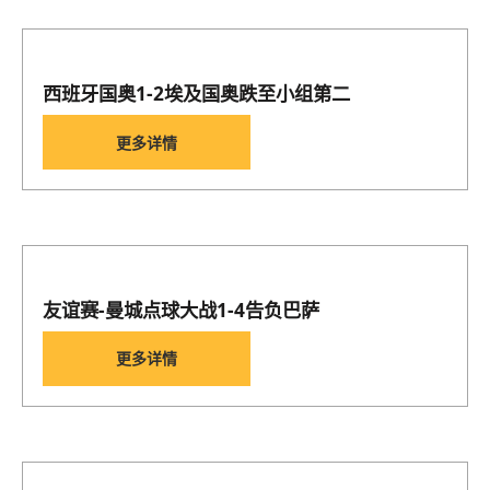
西班牙国奥1-2埃及国奥跌至小组第二
更多详情
友谊赛-曼城点球大战1-4告负巴萨
更多详情