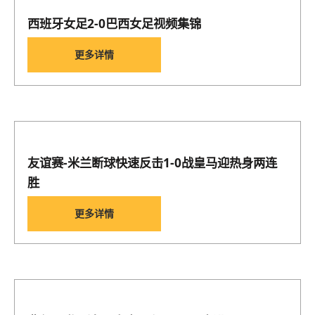
西班牙女足2-0巴西女足视频集锦
更多详情
友谊赛-米兰断球快速反击1-0战皇马迎热身两连
胜
更多详情