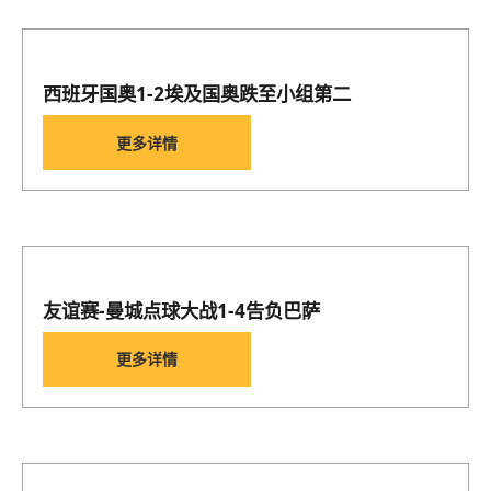
西班牙国奥1-2埃及国奥跌至小组第二
更多详情
友谊赛-曼城点球大战1-4告负巴萨
更多详情