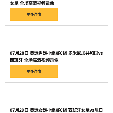
女足 全场高清视频录像
更多详情
07月28日 奥运男足小组赛C组 多米尼加共和国vs
西班牙 全场高清视频录像
更多详情
07月29日 奥运女足小组赛C组 西班牙女足vs尼日