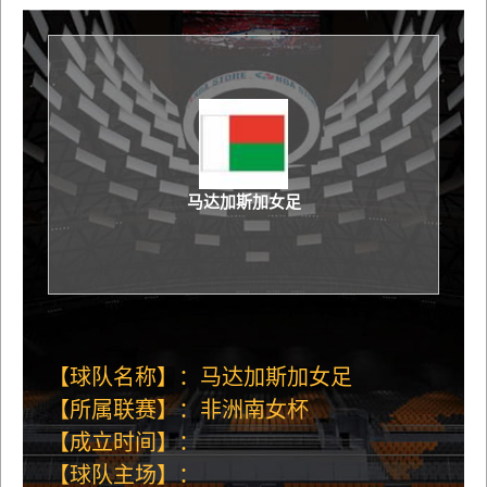
马达加斯加女足
【球队名称】：马达加斯加女足
【所属联赛】：非洲南女杯
【成立时间】：
【球队主场】：