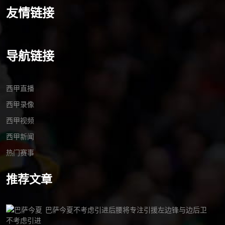
友情链接
导航链接
西甲直播
西甲录像
西甲视频
西甲新闻
热门赛事
推荐文章
巴萨今夏不考虑引进后腰将专注引援左边锋与边后卫