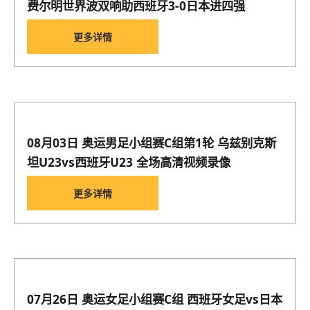
费尔明世界波双响助西班牙3-0日本进四强
更多详情
08月03日 奥运男足小组赛C组第1轮 乌兹别克斯
坦U23vs西班牙U23 全场高清视频录像
更多详情
07月26日 奥运女足小组赛C组 西班牙女足vs日本