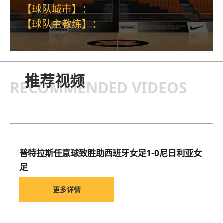
【球队城市】：
【球队主教练】：
推荐视频
RECOMMENDED VIDEOS
普特拉斯任意球致胜助西班牙女足1-0尼日利亚女
足
更多详情