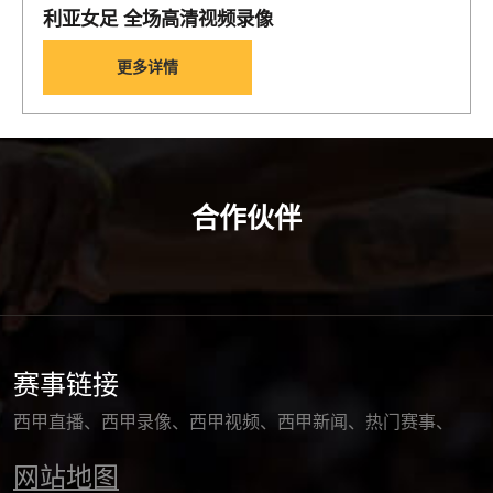
利亚女足 全场高清视频录像
更多详情
合作伙伴
赛事链接
西甲直播
西甲录像
西甲视频
西甲新闻
热门赛事
网站地图