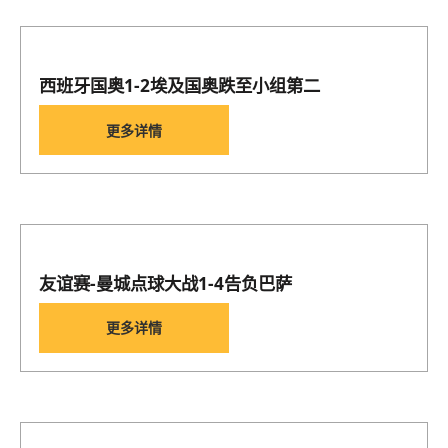
西班牙国奥1-2埃及国奥跌至小组第二
更多详情
友谊赛-曼城点球大战1-4告负巴萨
更多详情