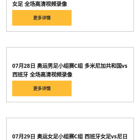
女足 全场高清视频录像
更多详情
07月28日 奥运男足小组赛C组 多米尼加共和国vs
西班牙 全场高清视频录像
更多详情
07月29日 奥运女足小组赛C组 西班牙女足vs尼日