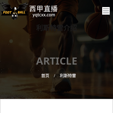
利斯特雷介绍
ARTICLE
首页
利斯特雷