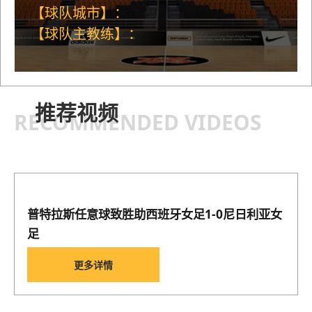
【球队城市】：
【球队主教练】：
推荐视频
RECOMMENDED VIDEOS
普特拉斯任意球致胜助西班牙女足1-0尼日利亚女
足
更多详情