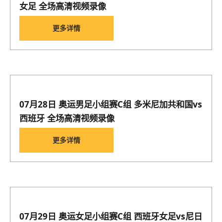
女足 全场高清视频录像
更多详情
07月28日 奥运男足小组赛C组 多米尼加共和国vs
西班牙 全场高清视频录像
更多详情
07月29日 奥运女足小组赛C组 西班牙女足vs尼日