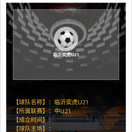
临沂奕虎U21
【球队名称】：临沂奕虎U21
【所属联赛】：中U21
【成立时间】：
【球队主场】：