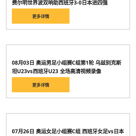
费尔明世界波双响助西班牙3-0日本进四强
更多详情
08月03日 奥运男足小组赛C组第1轮 乌兹别克斯
坦U23vs西班牙U23 全场高清视频录像
更多详情
07月26日 奥运女足小组赛C组 西班牙女足vs日本