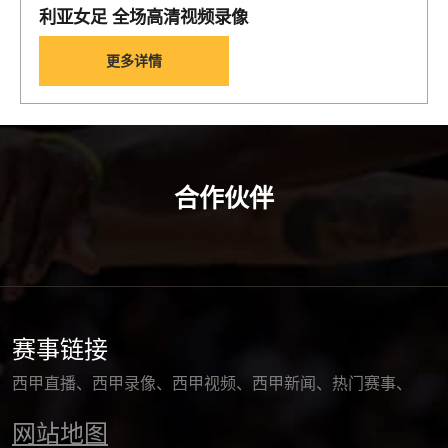
利亚女足 全场高清视频录像
更多详情
合作伙伴
赛事链接
西甲直播
西甲录像
西甲视频
西甲新闻
热门赛事
网站地图