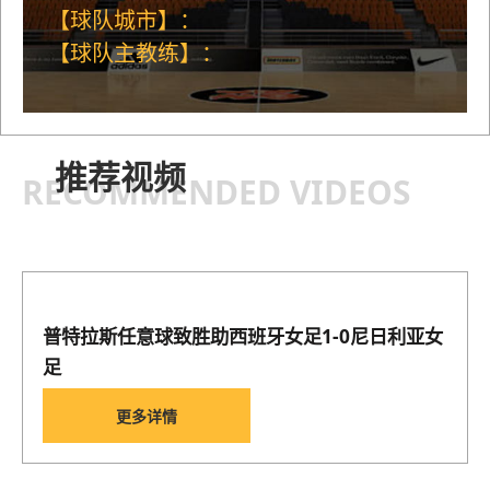
【球队城市】：
【球队主教练】：
推荐视频
RECOMMENDED VIDEOS
普特拉斯任意球致胜助西班牙女足1-0尼日利亚女
足
更多详情