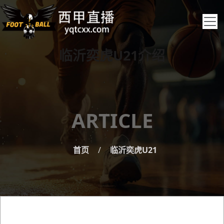
临沂奕虎U21介绍
ARTICLE
首页
临沂奕虎U21