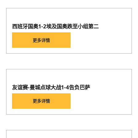
西班牙国奥1-2埃及国奥跌至小组第二
更多详情
友谊赛-曼城点球大战1-4告负巴萨
更多详情