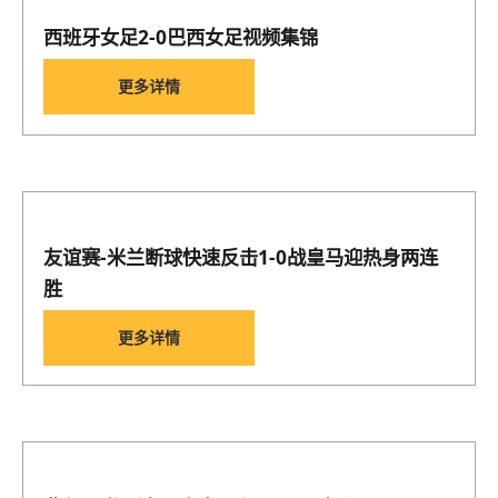
西班牙女足2-0巴西女足视频集锦
更多详情
友谊赛-米兰断球快速反击1-0战皇马迎热身两连
胜
更多详情