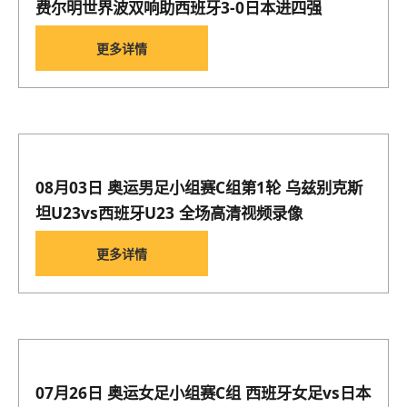
费尔明世界波双响助西班牙3-0日本进四强
更多详情
08月03日 奥运男足小组赛C组第1轮 乌兹别克斯
坦U23vs西班牙U23 全场高清视频录像
更多详情
07月26日 奥运女足小组赛C组 西班牙女足vs日本