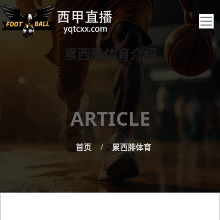
累西腓体育介绍
ARTICLE
首页
累西腓体育