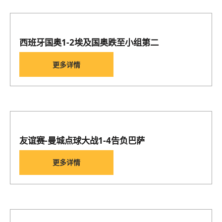
西班牙国奥1-2埃及国奥跌至小组第二
更多详情
友谊赛-曼城点球大战1-4告负巴萨
更多详情