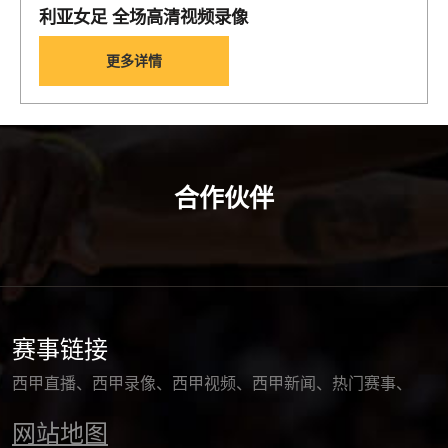
利亚女足 全场高清视频录像
更多详情
合作伙伴
赛事链接
西甲直播
西甲录像
西甲视频
西甲新闻
热门赛事
网站地图