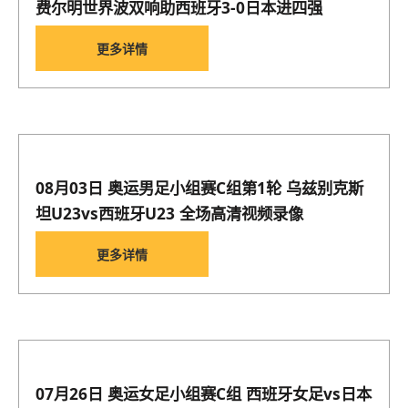
费尔明世界波双响助西班牙3-0日本进四强
更多详情
08月03日 奥运男足小组赛C组第1轮 乌兹别克斯
坦U23vs西班牙U23 全场高清视频录像
更多详情
07月26日 奥运女足小组赛C组 西班牙女足vs日本