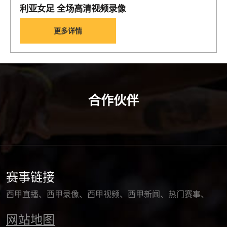
利亚女足 全场高清视频录像
更多详情
合作伙伴
赛事链接
西甲直播
西甲录像
西甲视频
西甲新闻
热门赛事
网站地图