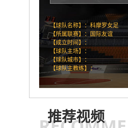
【球队名称】：科摩罗女足
【所属联赛】：国际友谊
【成立时间】：
【球队主场】：
【球队城市】：
【球队主教练】：
推荐视频
RECOMME