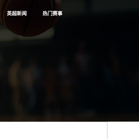
英超新闻
热门赛事