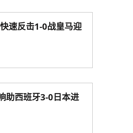
快速反击1-0战皇马迎
响助西班牙3-0日本进