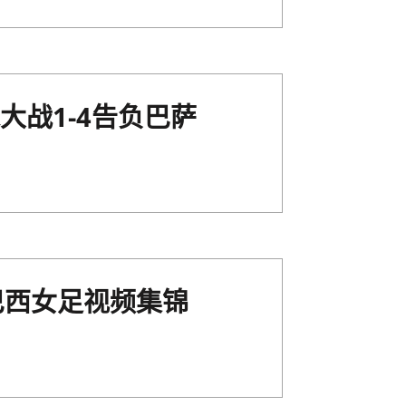
大战1-4告负巴萨
巴西女足视频集锦