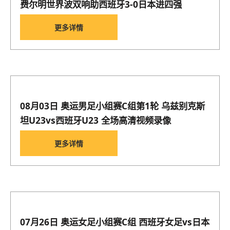
费尔明世界波双响助西班牙3-0日本进四强
更多详情
08月03日 奥运男足小组赛C组第1轮 乌兹别克斯
坦U23vs西班牙U23 全场高清视频录像
更多详情
07月26日 奥运女足小组赛C组 西班牙女足vs日本