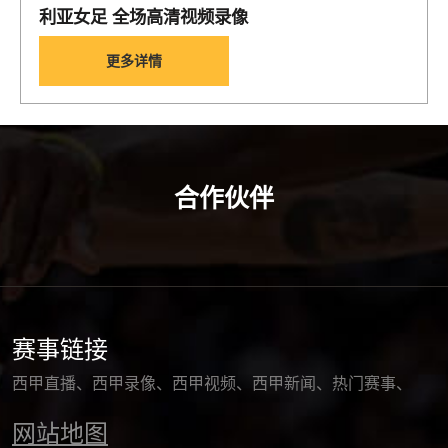
利亚女足 全场高清视频录像
更多详情
合作伙伴
赛事链接
西甲直播
西甲录像
西甲视频
西甲新闻
热门赛事
网站地图