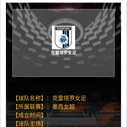
克雷塔罗女足
【球队名称】：克雷塔罗女足
【所属联赛】：墨西女超
【成立时间】：
【球队主场】：