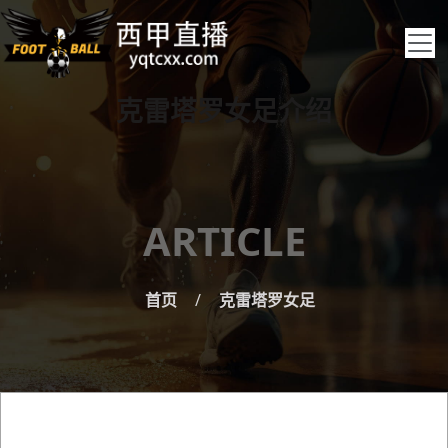
克雷塔罗女足介绍
ARTICLE
首页
克雷塔罗女足